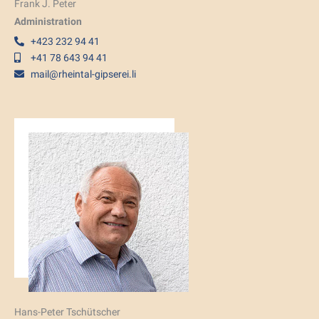
Frank J. Peter
Administration
+423 232 94 41
+41 78 643 94 41
mail@rheintal-gipserei.li
Hans-Peter Tschütscher