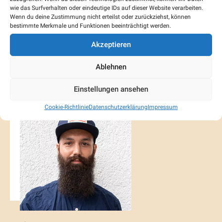
wie das Surfverhalten oder eindeutige IDs auf dieser Website verarbeiten.
Marcel Peter
Wenn du deine Zustimmung nicht erteilst oder zurückziehst, können
Inhaber, Geschäftsführer
bestimmte Merkmale und Funktionen beeinträchtigt werden.
+423 232 94 41
Akzeptieren
+41 78 643 94 40
marcel@rheintal-gipserei.li
Ablehnen
Einstellungen ansehen
Cookie-Richtlinie
Datenschutzerklärung
Impressum