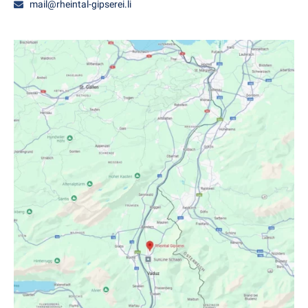
mail@rheintal-gipserei.li