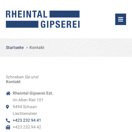
Zum
Inhalt
springen
Startseite
Kontakt
Schreiben Sie uns!
Kontakt
Rheintal Gipserei Est.
Im Alten Riet 101
9494 Schaan
Liechtenstein
+423 232 94 41
+423 232 94 42